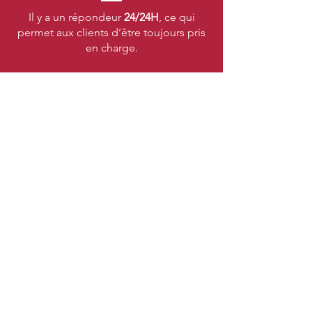
Il y a un répondeur
24/24H
, ce qui
permet aux clients d’être toujours pris
en charge.
Politique de confidentialité