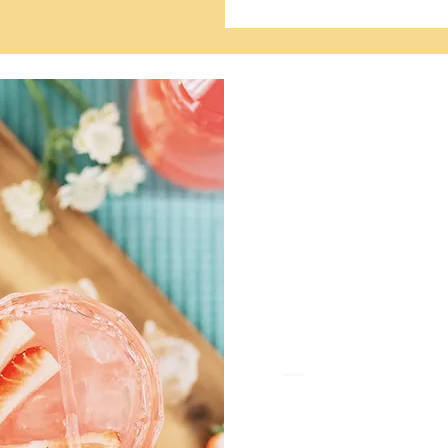
Offres spécial
Économi
pour vot
comman
Profitez de nos offres spéc
économies sur vos boisson