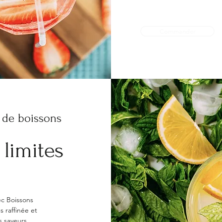
notre newsletter pour êtr
promotions.
Commander
 de boissons
limites
ec Boissons
s raffinée et
s saveurs