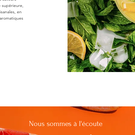
é supérieure,
isanales, en
és aromatiques
Nous sommes à l'écoute