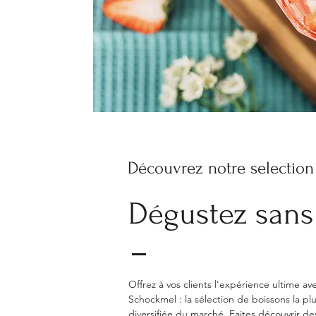
D
écouvrez notre selection
Dégustez sans 
Offrez à vos clients l'expérience ultime av
Schockmel : la sélection de boissons la plu
diversifiée du marché. Faites découvrir de