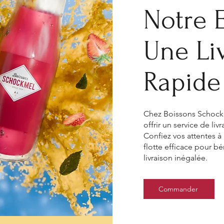
Notre 
Une Li
Rapide 
Chez Boissons Schock
offrir un service de livr
Confiez vos attentes à
flotte efficace pour b
livraison inégalée.
Commander